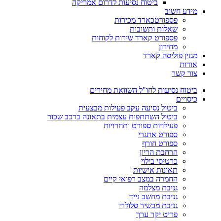
ביטוח נסיעות לדרום אמריקה
מידע חשוב
פספורטכארד מכירות
שאלות ותשובות
פספורט קארד שירות לקוחות
מחירון
מגזין פוליסה קארד
אודות
צור קשר
ביטוח נסיעות לחו"ל השוואת מחירים
כיסויים
ביטול נסיעה עקב פעילות מבצעית
ביטול השתתפות עצמית בתאונה ברכב שכור
פעילויות ספורט ותחרויות
ספורט אתגרי
ספורט חורף
הרחבת הריון
כרטיסי בילוי
תאונות אישיות
החמרה במצב רפואי קיים
גניבת מצלמה
גניבת מחשב נייד
גניבת מכשיר סלולרי
פריט יקר ערך