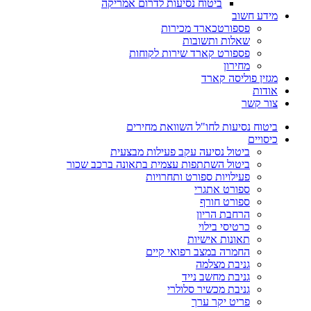
ביטוח נסיעות לדרום אמריקה
מידע חשוב
פספורטכארד מכירות
שאלות ותשובות
פספורט קארד שירות לקוחות
מחירון
מגזין פוליסה קארד
אודות
צור קשר
ביטוח נסיעות לחו"ל השוואת מחירים
כיסויים
ביטול נסיעה עקב פעילות מבצעית
ביטול השתתפות עצמית בתאונה ברכב שכור
פעילויות ספורט ותחרויות
ספורט אתגרי
ספורט חורף
הרחבת הריון
כרטיסי בילוי
תאונות אישיות
החמרה במצב רפואי קיים
גניבת מצלמה
גניבת מחשב נייד
גניבת מכשיר סלולרי
פריט יקר ערך