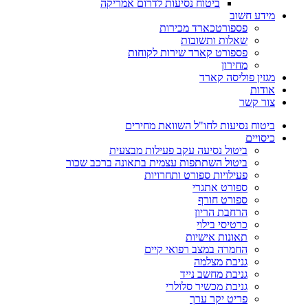
ביטוח נסיעות לדרום אמריקה
מידע חשוב
פספורטכארד מכירות
שאלות ותשובות
פספורט קארד שירות לקוחות
מחירון
מגזין פוליסה קארד
אודות
צור קשר
ביטוח נסיעות לחו"ל השוואת מחירים
כיסויים
ביטול נסיעה עקב פעילות מבצעית
ביטול השתתפות עצמית בתאונה ברכב שכור
פעילויות ספורט ותחרויות
ספורט אתגרי
ספורט חורף
הרחבת הריון
כרטיסי בילוי
תאונות אישיות
החמרה במצב רפואי קיים
גניבת מצלמה
גניבת מחשב נייד
גניבת מכשיר סלולרי
פריט יקר ערך