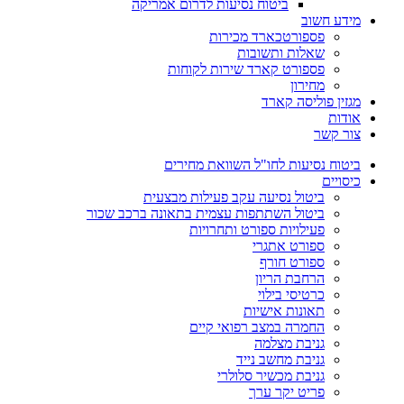
ביטוח נסיעות לדרום אמריקה
מידע חשוב
פספורטכארד מכירות
שאלות ותשובות
פספורט קארד שירות לקוחות
מחירון
מגזין פוליסה קארד
אודות
צור קשר
ביטוח נסיעות לחו"ל השוואת מחירים
כיסויים
ביטול נסיעה עקב פעילות מבצעית
ביטול השתתפות עצמית בתאונה ברכב שכור
פעילויות ספורט ותחרויות
ספורט אתגרי
ספורט חורף
הרחבת הריון
כרטיסי בילוי
תאונות אישיות
החמרה במצב רפואי קיים
גניבת מצלמה
גניבת מחשב נייד
גניבת מכשיר סלולרי
פריט יקר ערך