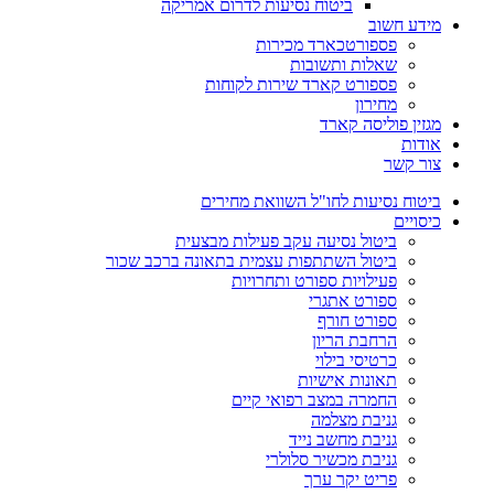
ביטוח נסיעות לדרום אמריקה
מידע חשוב
פספורטכארד מכירות
שאלות ותשובות
פספורט קארד שירות לקוחות
מחירון
מגזין פוליסה קארד
אודות
צור קשר
ביטוח נסיעות לחו"ל השוואת מחירים
כיסויים
ביטול נסיעה עקב פעילות מבצעית
ביטול השתתפות עצמית בתאונה ברכב שכור
פעילויות ספורט ותחרויות
ספורט אתגרי
ספורט חורף
הרחבת הריון
כרטיסי בילוי
תאונות אישיות
החמרה במצב רפואי קיים
גניבת מצלמה
גניבת מחשב נייד
גניבת מכשיר סלולרי
פריט יקר ערך