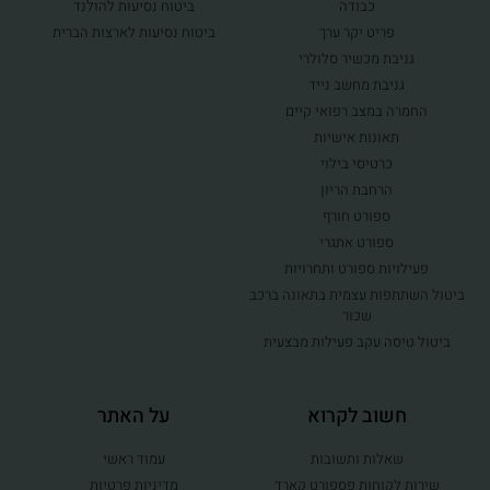
כבודה
ביטוח נסיעות להולנד
פריט יקר ערך
ביטוח נסיעות לארצות הברית
גניבת מכשיר סלולרי
גניבת מחשב נייד
החמרה במצב רפואי קיים
תאונות אישיות
כרטיסי בילוי
הרחבת הריון
ספורט חורף
ספורט אתגרי
פעילויות ספורט ותחרויות
ביטול השתתפות עצמית בתאונה ברכב
שכור
ביטול טיסה עקב פעילות מבצעית
חשוב לקרוא
על האתר
שאלות ותשובות
עמוד ראשי
שירות לקוחות פספורט קארד
מדיניות פרטיות