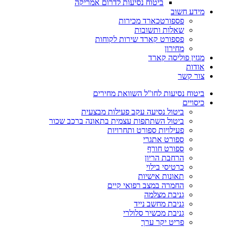
ביטוח נסיעות לדרום אמריקה
מידע חשוב
פספורטכארד מכירות
שאלות ותשובות
פספורט קארד שירות לקוחות
מחירון
מגזין פוליסה קארד
אודות
צור קשר
ביטוח נסיעות לחו"ל השוואת מחירים
כיסויים
ביטול נסיעה עקב פעילות מבצעית
ביטול השתתפות עצמית בתאונה ברכב שכור
פעילויות ספורט ותחרויות
ספורט אתגרי
ספורט חורף
הרחבת הריון
כרטיסי בילוי
תאונות אישיות
החמרה במצב רפואי קיים
גניבת מצלמה
גניבת מחשב נייד
גניבת מכשיר סלולרי
פריט יקר ערך