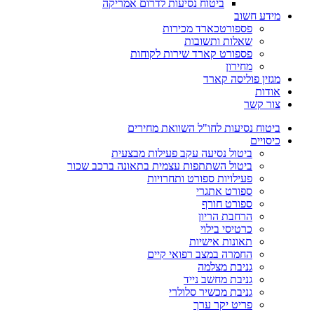
ביטוח נסיעות לדרום אמריקה
מידע חשוב
פספורטכארד מכירות
שאלות ותשובות
פספורט קארד שירות לקוחות
מחירון
מגזין פוליסה קארד
אודות
צור קשר
ביטוח נסיעות לחו"ל השוואת מחירים
כיסויים
ביטול נסיעה עקב פעילות מבצעית
ביטול השתתפות עצמית בתאונה ברכב שכור
פעילויות ספורט ותחרויות
ספורט אתגרי
ספורט חורף
הרחבת הריון
כרטיסי בילוי
תאונות אישיות
החמרה במצב רפואי קיים
גניבת מצלמה
גניבת מחשב נייד
גניבת מכשיר סלולרי
פריט יקר ערך