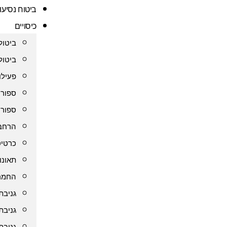
ביטוח נסיעו
כיסויים
ביטול
ביטול
פעילו
ספורט
ספורט
הרחבת
כרטיס
תאונו
החמרה
גניבת
גניבת
גניבת