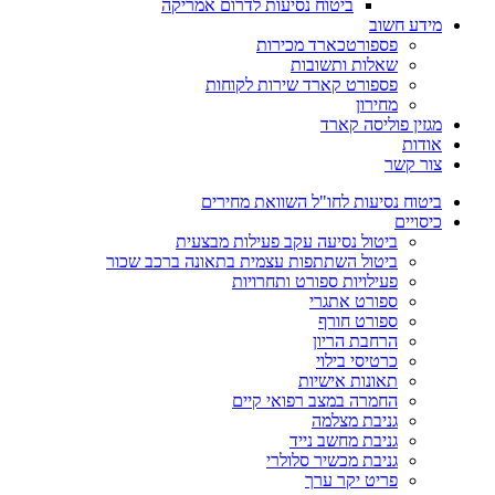
ביטוח נסיעות לדרום אמריקה
מידע חשוב
פספורטכארד מכירות
שאלות ותשובות
פספורט קארד שירות לקוחות
מחירון
מגזין פוליסה קארד
אודות
צור קשר
ביטוח נסיעות לחו"ל השוואת מחירים
כיסויים
ביטול נסיעה עקב פעילות מבצעית
ביטול השתתפות עצמית בתאונה ברכב שכור
פעילויות ספורט ותחרויות
ספורט אתגרי
ספורט חורף
הרחבת הריון
כרטיסי בילוי
תאונות אישיות
החמרה במצב רפואי קיים
גניבת מצלמה
גניבת מחשב נייד
גניבת מכשיר סלולרי
פריט יקר ערך