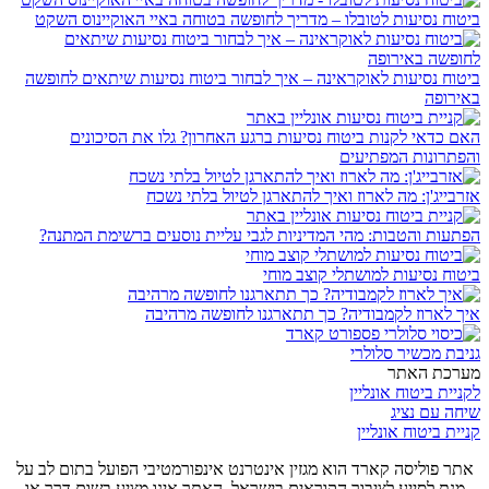
ביטוח נסיעות לטובלו – מדריך לחופשה בטוחה באיי האוקיינוס השקט
ביטוח נסיעות לאוקראינה – איך לבחור ביטוח נסיעות שיתאים לחופשה
באירופה
האם כדאי לקנות ביטוח נסיעות ברגע האחרון? גלו את הסיכונים
והפתרונות המפתיעים
אזרבייג'ן: מה לארוז ואיך להתארגן לטיול בלתי נשכח
הפתעות והטבות: מהי המדיניות לגבי עליית נוסעים ברשימת המתנה?
ביטוח נסיעות למושתלי קוצב מוחי
איך לארוז לקמבודיה? כך תתארגנו לחופשה מרהיבה
גניבת מכשיר סלולרי
מערכת האתר
לקניית ביטוח אונליין
שיחה עם נציג
קניית ביטוח אונליין
אתר פוליסה קארד הוא מגזין אינטרנט אינפורמטיבי הפועל בתום לב על
מנת לסייע לציבור הקוראים בישראל. האתר אינו מציע בשום דרך או