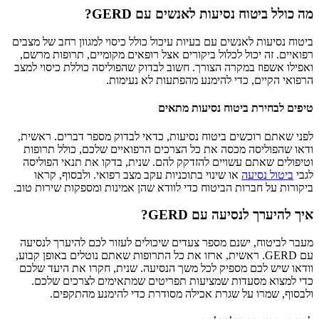
מה כולל ביטוח נסיעות לאנשים עם GERD?
ביטוח נסיעות לאנשים עם בעיות עיכול כולל כיסוי למגוון רחב של מצבים
רפואיים. זה יכול לכלול ביקורים אצל רופאים מקומיים, תרופות מרשם,
ואפילו אשפוז במקרה הצורך. חשוב לבדוק שהפוליסה כוללת כיסוי למצב
הרפואי הקיים, כדי להימנע מהפתעות לא נעימות.
טיפים לבחירת ביטוח נסיעות מתאים
לפני שאתם רוכשים ביטוח נסיעות, כדאי לבדוק מספר דברים. ראשית,
ודאו שהפוליסה מכסה את כל הצרכים הרפואיים שלכם, כולל תרופות
וטיפולים שאתם עשויים להזדקק להם. שנית, בדקו את תנאי הפוליסה
לגבי
ביטול נסיעה
או שינוי בתוכניות עקב מצב רפואי. ולבסוף, קראו
ביקורות על חברות הביטוח כדי לוודא שהן אמינות ומספקות שירות טוב.
איך להיערך לנסיעה עם GERD?
מעבר לביטוח, ישנם מספר צעדים שיכולים לעזור לכם להיערך לנסיעה
עם GERD. ראשית, ארזו את כל התרופות שאתם נוטלים באופן קבוע,
וודאו שיש לכם מספיק לכל משך הנסיעה. שנית, חקרו את היעד שלכם
כדי למצוא מסעדות שמציעות תפריטים שמתאימים לצרכים שלכם.
ולבסוף, שמרו על שגרת אכילה מסודרת כדי להימנע מהתקפים.