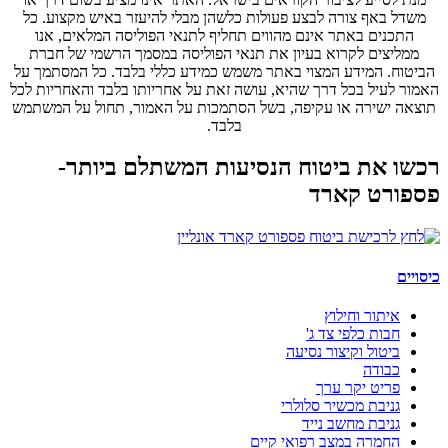
משדל באף צורה לבצע פעולות כלשהן מבלי להיעזר באיש מקצוע. כל
התכנים באתר אינם מהווים תחליף לתנאי הפוליסה המלאים, אנו
ממליצים לקרוא בעיון את תנאי הפוליסה במסמך הרשמי של חברת
הביטוח. המידע המצוי באתר משמש כמידע כללי בלבד. כל המסתמך על
האמור לעיל בכל דרך שהיא, עושה זאת על אחריותו בלבד והאחריות לכל
תוצאה ישירה או עקיפה, בשל הסתמכות על האמור, תחול על המשתמש
בלבד.
רכשו את ביטוח הנסיעות המשתלם ביותר-
פספורט קארד
כיסויים
איתור וחילוץ
חבות כלפי צד ג'
ביטול וקיצור נסיעה
כבודה
פריט יקר ערך
גניבת מכשיר סלולרי
גניבת מחשב נייד
החמרה במצב רפואי קיים