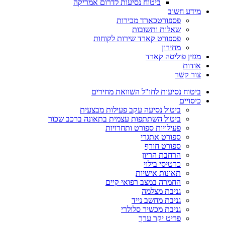
ביטוח נסיעות לדרום אמריקה
מידע חשוב
פספורטכארד מכירות
שאלות ותשובות
פספורט קארד שירות לקוחות
מחירון
מגזין פוליסה קארד
אודות
צור קשר
ביטוח נסיעות לחו"ל השוואת מחירים
כיסויים
ביטול נסיעה עקב פעילות מבצעית
ביטול השתתפות עצמית בתאונה ברכב שכור
פעילויות ספורט ותחרויות
ספורט אתגרי
ספורט חורף
הרחבת הריון
כרטיסי בילוי
תאונות אישיות
החמרה במצב רפואי קיים
גניבת מצלמה
גניבת מחשב נייד
גניבת מכשיר סלולרי
פריט יקר ערך