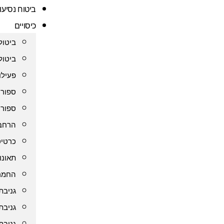
ביטוח נסיעו
כיסויים
ביטול
ביטול
פעילו
ספורט
ספורט
הרחבת
כרטיס
תאונו
החמרה
גניבת
גניבת
גניבת