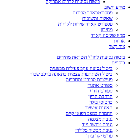
ביטוח נסיעות לדרום אמריקה
מידע חשוב
פספורטכארד מכירות
שאלות ותשובות
פספורט קארד שירות לקוחות
מחירון
מגזין פוליסה קארד
אודות
צור קשר
ביטוח נסיעות לחו"ל השוואת מחירים
כיסויים
ביטול נסיעה עקב פעילות מבצעית
ביטול השתתפות עצמית בתאונה ברכב שכור
פעילויות ספורט ותחרויות
ספורט אתגרי
ספורט חורף
הרחבת הריון
כרטיסי בילוי
תאונות אישיות
החמרה במצב רפואי קיים
גניבת מצלמה
גניבת מחשב נייד
גניבת מכשיר סלולרי
פריט יקר ערך