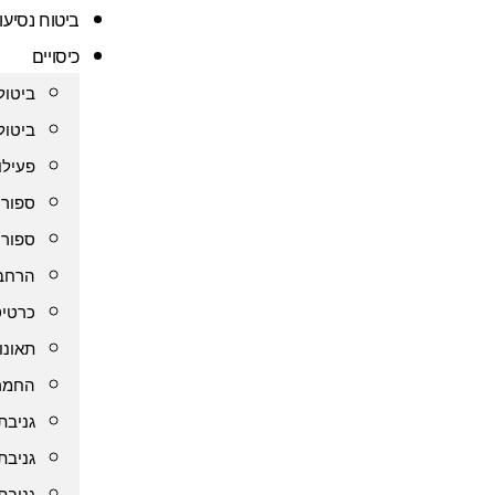
ביטוח נסיעו
כיסויים
ביטול
ביטול
פעילו
ספורט
ספורט
הרחבת
כרטיס
תאונו
החמרה
גניבת
גניבת
גניבת