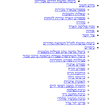
ביטוח נסיעות לדרום אמריקה
מידע חשוב
פספורטכארד מכירות
שאלות ותשובות
פספורט קארד שירות לקוחות
מחירון
מגזין פוליסה קארד
אודות
צור קשר
ביטוח נסיעות לחו"ל השוואת מחירים
כיסויים
ביטול נסיעה עקב פעילות מבצעית
ביטול השתתפות עצמית בתאונה ברכב שכור
פעילויות ספורט ותחרויות
ספורט אתגרי
ספורט חורף
הרחבת הריון
כרטיסי בילוי
תאונות אישיות
החמרה במצב רפואי קיים
גניבת מצלמה
גניבת מחשב נייד
גניבת מכשיר סלולרי
פריט יקר ערך