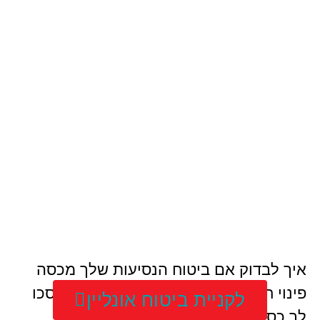
איך לבדוק אם ביטוח הנסיעות שלך מכסה
פינוי חירום רפואי: טיפים מפתיעים שיחסכו
לקניית ביטוח אונליין
לך כסף