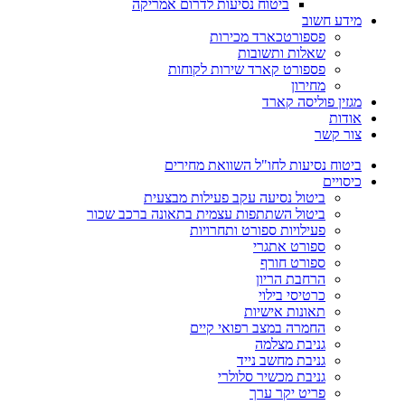
ביטוח נסיעות לדרום אמריקה
מידע חשוב
פספורטכארד מכירות
שאלות ותשובות
פספורט קארד שירות לקוחות
מחירון
מגזין פוליסה קארד
אודות
צור קשר
ביטוח נסיעות לחו"ל השוואת מחירים
כיסויים
ביטול נסיעה עקב פעילות מבצעית
ביטול השתתפות עצמית בתאונה ברכב שכור
פעילויות ספורט ותחרויות
ספורט אתגרי
ספורט חורף
הרחבת הריון
כרטיסי בילוי
תאונות אישיות
החמרה במצב רפואי קיים
גניבת מצלמה
גניבת מחשב נייד
גניבת מכשיר סלולרי
פריט יקר ערך