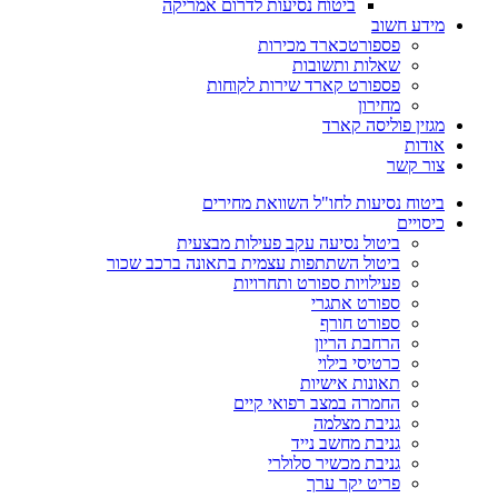
ביטוח נסיעות לדרום אמריקה
מידע חשוב
פספורטכארד מכירות
שאלות ותשובות
פספורט קארד שירות לקוחות
מחירון
מגזין פוליסה קארד
אודות
צור קשר
ביטוח נסיעות לחו"ל השוואת מחירים
כיסויים
ביטול נסיעה עקב פעילות מבצעית
ביטול השתתפות עצמית בתאונה ברכב שכור
פעילויות ספורט ותחרויות
ספורט אתגרי
ספורט חורף
הרחבת הריון
כרטיסי בילוי
תאונות אישיות
החמרה במצב רפואי קיים
גניבת מצלמה
גניבת מחשב נייד
גניבת מכשיר סלולרי
פריט יקר ערך