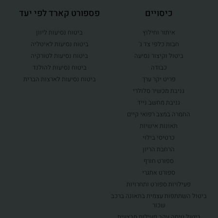
כיסויים
פספורט קארד לפי יעד
איתור וחילוץ
ביטוח נסיעות ליוון
חבות כלפי צד ג'
ביטוח נסיעות לאיטליה
ביטול וקיצור נסיעה
ביטוח נסיעות לטורקיה
כבודה
ביטוח נסיעות להולנד
פריט יקר ערך
ביטוח נסיעות לארצות הברית
גניבת מכשיר סלולרי
גניבת מחשב נייד
החמרה במצב רפואי קיים
תאונות אישיות
כרטיסי בילוי
הרחבת הריון
ספורט חורף
ספורט אתגרי
פעילויות ספורט ותחרויות
ביטול השתתפות עצמית בתאונה ברכב
שכור
ביטול טיסה עקב פעילות מבצעית