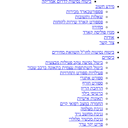
ביטוח נסיעות לדרום אמריקה
מידע חשוב
פספורטכארד מכירות
שאלות ותשובות
פספורט קארד שירות לקוחות
מחירון
מגזין פוליסה קארד
אודות
צור קשר
ביטוח נסיעות לחו"ל השוואת מחירים
כיסויים
ביטול נסיעה עקב פעילות מבצעית
ביטול השתתפות עצמית בתאונה ברכב שכור
פעילויות ספורט ותחרויות
ספורט אתגרי
ספורט חורף
הרחבת הריון
כרטיסי בילוי
תאונות אישיות
החמרה במצב רפואי קיים
גניבת מצלמה
גניבת מחשב נייד
גניבת מכשיר סלולרי
פריט יקר ערך