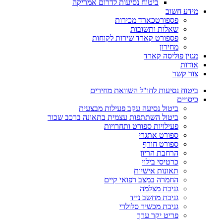
ביטוח נסיעות לדרום אמריקה
מידע חשוב
פספורטכארד מכירות
שאלות ותשובות
פספורט קארד שירות לקוחות
מחירון
מגזין פוליסה קארד
אודות
צור קשר
ביטוח נסיעות לחו"ל השוואת מחירים
כיסויים
ביטול נסיעה עקב פעילות מבצעית
ביטול השתתפות עצמית בתאונה ברכב שכור
פעילויות ספורט ותחרויות
ספורט אתגרי
ספורט חורף
הרחבת הריון
כרטיסי בילוי
תאונות אישיות
החמרה במצב רפואי קיים
גניבת מצלמה
גניבת מחשב נייד
גניבת מכשיר סלולרי
פריט יקר ערך