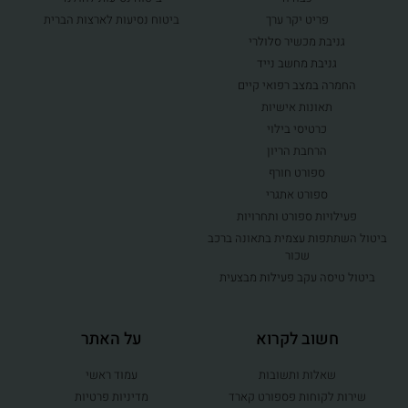
פריט יקר ערך
ביטוח נסיעות לארצות הברית
גניבת מכשיר סלולרי
גניבת מחשב נייד
החמרה במצב רפואי קיים
תאונות אישיות
כרטיסי בילוי
הרחבת הריון
ספורט חורף
ספורט אתגרי
פעילויות ספורט ותחרויות
ביטול השתתפות עצמית בתאונה ברכב
שכור
ביטול טיסה עקב פעילות מבצעית
חשוב לקרוא
על האתר
שאלות ותשובות
עמוד ראשי
שירות לקוחות פספורט קארד
מדיניות פרטיות