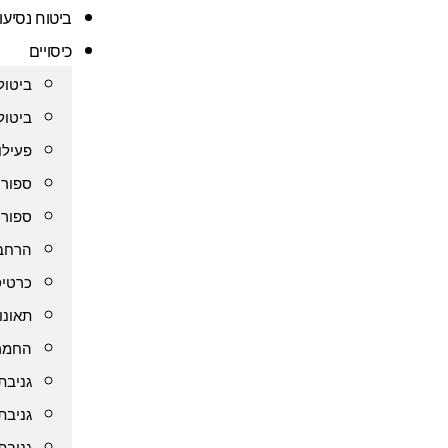
ביטוח נסיעו
כיסויים
ביטול
ביטול
פעילו
ספורט
ספורט
הרחבת
כרטיס
תאונו
החמרה
גניבת
גניבת
גניבת