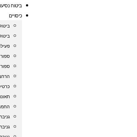
ביטוח נסיעו
כיסויים
ביטול
ביטול
פעילו
ספורט
ספורט
הרחבת
כרטיס
תאונו
החמרה
גניבת
גניבת
גניבת