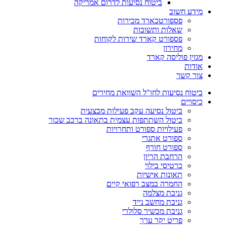
ביטוח נסיעות לדרום אמריקה
מידע חשוב
פספורטכארד מכירות
שאלות ותשובות
פספורט קארד שירות לקוחות
מחירון
מגזין פוליסה קארד
אודות
צור קשר
ביטוח נסיעות לחו"ל השוואת מחירים
כיסויים
ביטול נסיעה עקב פעילות מבצעית
ביטול השתתפות עצמית בתאונה ברכב שכור
פעילויות ספורט ותחרויות
ספורט אתגרי
ספורט חורף
הרחבת הריון
כרטיסי בילוי
תאונות אישיות
החמרה במצב רפואי קיים
גניבת מצלמה
גניבת מחשב נייד
גניבת מכשיר סלולרי
פריט יקר ערך