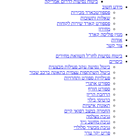
ביטוח נסיעות לדרום אמריקה
מידע חשוב
פספורטכארד מכירות
שאלות ותשובות
פספורט קארד שירות לקוחות
מחירון
מגזין פוליסה קארד
אודות
צור קשר
ביטוח נסיעות לחו"ל השוואת מחירים
כיסויים
ביטול נסיעה עקב פעילות מבצעית
ביטול השתתפות עצמית בתאונה ברכב שכור
פעילויות ספורט ותחרויות
ספורט אתגרי
ספורט חורף
הרחבת הריון
כרטיסי בילוי
תאונות אישיות
החמרה במצב רפואי קיים
גניבת מצלמה
גניבת מחשב נייד
גניבת מכשיר סלולרי
פריט יקר ערך