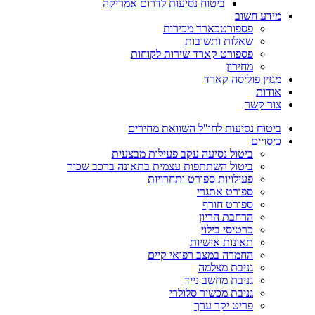
ביטוח נסיעות לדרום אמריקה
מידע חשוב
פספורטכארד מכירות
שאלות ותשובות
פספורט קארד שירות לקוחות
מחירון
מגזין פוליסה קארד
אודות
צור קשר
ביטוח נסיעות לחו"ל השוואת מחירים
כיסויים
ביטול נסיעה עקב פעילות מבצעית
ביטול השתתפות עצמית בתאונה ברכב שכור
פעילויות ספורט ותחרויות
ספורט אתגרי
ספורט חורף
הרחבת הריון
כרטיסי בילוי
תאונות אישיות
החמרה במצב רפואי קיים
גניבת מצלמה
גניבת מחשב נייד
גניבת מכשיר סלולרי
פריט יקר ערך