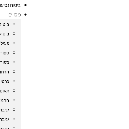
ביטוח נסיעו
כיסויים
ביטול
ביטול
פעילו
ספורט
ספורט
הרחבת
כרטיס
תאונו
החמרה
גניבת
גניבת
גניבת