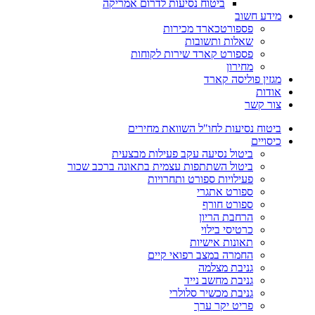
ביטוח נסיעות לדרום אמריקה
מידע חשוב
פספורטכארד מכירות
שאלות ותשובות
פספורט קארד שירות לקוחות
מחירון
מגזין פוליסה קארד
אודות
צור קשר
ביטוח נסיעות לחו"ל השוואת מחירים
כיסויים
ביטול נסיעה עקב פעילות מבצעית
ביטול השתתפות עצמית בתאונה ברכב שכור
פעילויות ספורט ותחרויות
ספורט אתגרי
ספורט חורף
הרחבת הריון
כרטיסי בילוי
תאונות אישיות
החמרה במצב רפואי קיים
גניבת מצלמה
גניבת מחשב נייד
גניבת מכשיר סלולרי
פריט יקר ערך